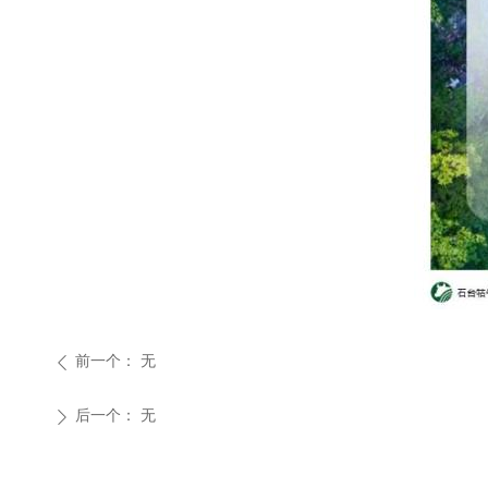
前一个：
无
ꄴ
后一个：
无
ꄲ